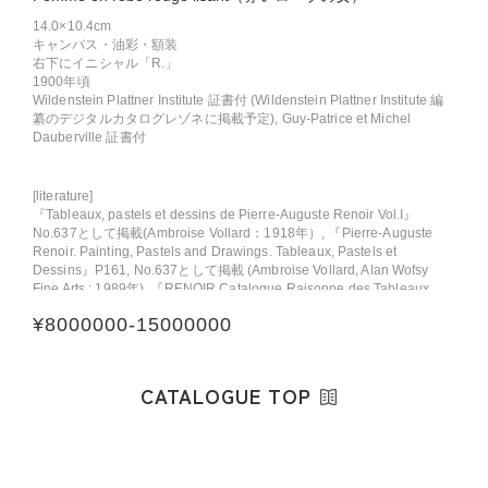
14.0×10.4cm
キャンバス・油彩・額装
右下にイニシャル「R.」
1900年頃
Wildenstein Plattner Institute 証書付 (Wildenstein Plattner Institute 編
纂のデジタルカタログレゾネに掲載予定), Guy-Patrice et Michel
Dauberville 証書付
[literature]
『Tableaux, pastels et dessins de Pierre-Auguste Renoir Vol.I』
No.637として掲載(Ambroise Vollard：1918年）, 『Pierre-Auguste
Renoir. Painting, Pastels and Drawings. Tableaux, Pastels et
Dessins』P161, No.637として掲載 (Ambroise Vollard, Alan Wofsy
Fine Arts : 1989年), 『RENOIR Catalogue Raisonne des Tableaux,
Passtels, Dessins et Aquarelles Vol.III』P229, No.2100として掲載
¥
8000000
-
15000000
(Guy-Patrice et Michel Dauberville：2010年)
[provenance]
Ambroise Vollard（作家より取得、パリ：1919年)., Katia Granoff（パ
CATALOGUE TOP
リ）, Alice Tully（上記より取得、ニューヨーク：1960年）, Christie's
New York（Alice Tully Collection として：1994年11月10日）, 個人蔵
（上記より取得、ミラノ：1994年), 個人蔵（パリ）, Sotheby's New
York（1996年5月2日）, 個人蔵（上記より取得、ニューヨーク：1996
年), 個人蔵（東京）