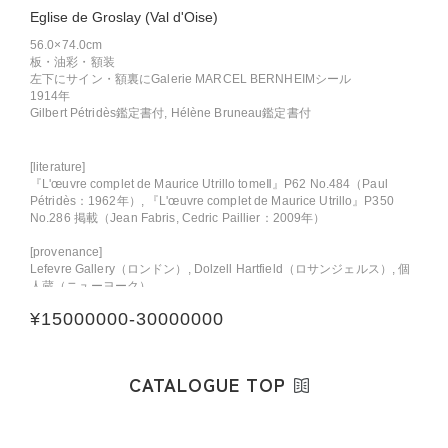
Eglise de Groslay (Val d'Oise)
56.0×74.0cm
板・油彩・額装
左下にサイン・額裏にGalerie MARCEL BERNHEIMシール
1914年
Gilbert Pétridès鑑定書付, Hélène Bruneau鑑定書付
[literature]
『L'œuvre complet de Maurice Utrillo tomeⅡ』P62 No.484（Paul
Pétridès：1962年）, 『L'œuvre complet de Maurice Utrillo』P350
No.286 掲載（Jean Fabris, Cedric Paillier：2009年）
[provenance]
Lefevre Gallery（ロンドン）, Dolzell Hartfield（ロサンジェルス）, 個
人蔵（ニューヨーク）
¥
15000000
-
30000000
CATALOGUE TOP